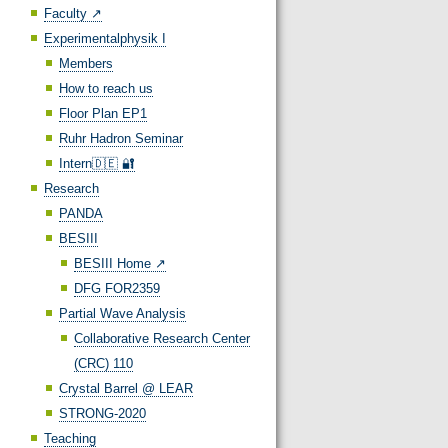
Faculty ↗️
Experimentalphysik I
Members
How to reach us
Floor Plan EP1
Ruhr Hadron Seminar
Intern🇩🇪 🔐
Research
PANDA
BESIII
BESIII Home ↗️
DFG FOR2359
Partial Wave Analysis
Collaborative Research Center
(CRC) 110
Crystal Barrel @ LEAR
STRONG-2020
Teaching