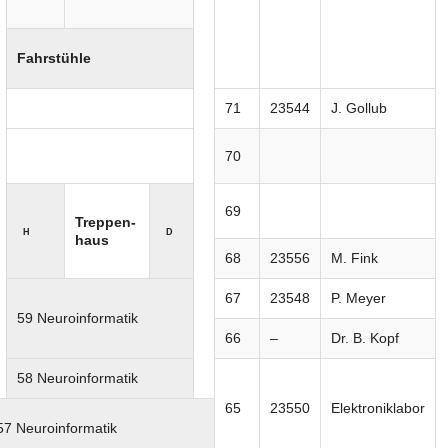
Fahrstühle
71
23544
J. Gollub
70
69
Treppen-
H
D
haus
68
23556
M. Fink
67
23548
P. Meyer
59 Neuroinformatik
66
–
Dr. B. Kopf
58 Neuroinformatik
65
23550
Elektroniklabor
57 Neuroinformatik