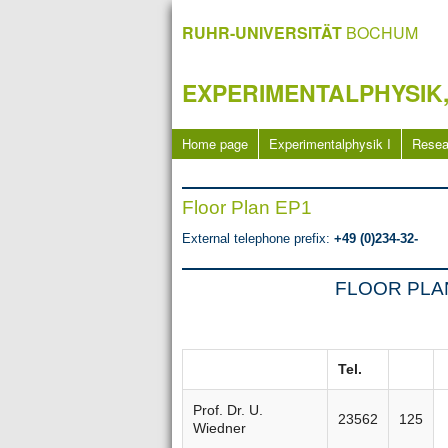
RUHR-UNIVERSITÄT
BOCHUM
EXPERIMENTALPHYSIK,
Home page
Experimentalphysik I
Resea
Floor Plan EP1
External telephone prefix:
+49 (0)234-32-
FLOOR PLAN
Tel.
Prof. Dr. U.
23562
125
Wiedner