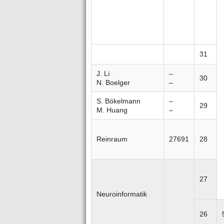
31
J. Li
–
30
N. Boelger
–
S. Bökelmann
–
29
M. Huang
–
Reinraum
27691
28
27
Neuroinformatik
26