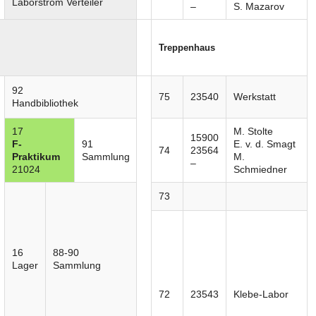
Laborstrom Verteiler
–
S. Mazarov
Treppenhaus
92
75
23540
Werkstatt
Handbibliothek
17
M. Stolte
15900
F-
91
E. v. d. Smagt
74
23564
Praktikum
Sammlung
M.
–
21024
Schmiedner
73
16
88-90
Lager
Sammlung
72
23543
Klebe-Labor