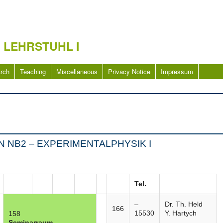
 LEHRSTUHL I
rch
Teaching
Miscellaneous
Privacy Notice
Impressum
 NB2 – EXPERIMENTALPHYSIK I
Tel.
–
Dr. Th. Held
166
15530
Y. Hartych
158
Seminarraum