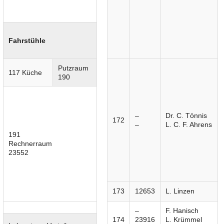
Fahrstühle
Putzraum
117 Küche
190
–
Dr. C. Tönnis
172
–
L. C. F. Ahrens
191
Rechnerraum
23552
173
12653
L. Linzen
–
F. Hanisch
174
23916
L. Krümmel