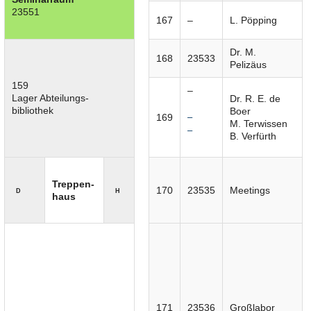
23551
167
–
L. Pöpping
Dr. M.
168
23533
Pelizäus
159
–
Lager Abteilungs-
Dr. R. E. de
bibliothek
Boer
169
–
M. Terwissen
–
B. Verfürth
Treppen-
170
23535
Meetings
D
H
haus
171
23536
Großlabor