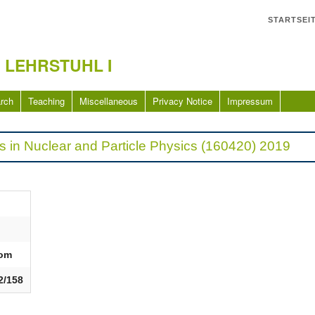
STARTSEI
 LEHRSTUHL I
rch
Teaching
Miscellaneous
Privacy Notice
Impressum
 in Nuclear and Particle Physics (160420) 2019
om
2/158