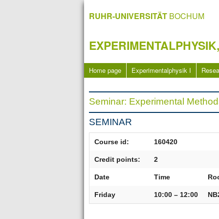
RUHR-UNIVERSITÄT
BOCHUM
EXPERIMENTALPHYSIK,
Home page
Experimentalphysik I
Resea
Seminar: Experimental Methods
SEMINAR
Course id:
160420
Credit points:
2
Date
Time
Ro
Friday
10:00 – 12:00
NB