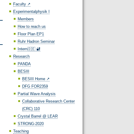
Faculty ↗️
Experimentalphysik I
Members
How to reach us
Floor Plan EP1
Ruhr Hadron Seminar
Intern🇩🇪 🔐
Research
PANDA
BESIII
BESIII Home ↗️
DFG FOR2359
Partial Wave Analysis
Collaborative Research Center
(CRC) 110
Crystal Barrel @ LEAR
STRONG-2020
Teaching