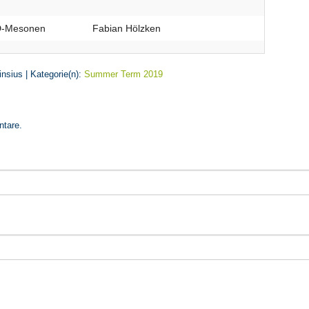
 D-Mesonen
Fabian Hölzken
insius | Kategorie(n):
Summer Term 2019
ntare.