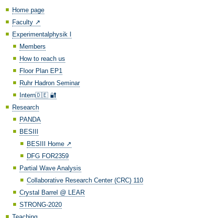
Home page
Faculty ↗️
Experimentalphysik I
Members
How to reach us
Floor Plan EP1
Ruhr Hadron Seminar
Intern🇩🇪 🔐
Research
PANDA
BESIII
BESIII Home ↗️
DFG FOR2359
Partial Wave Analysis
Collaborative Research Center (CRC) 110
Crystal Barrel @ LEAR
STRONG-2020
Teaching