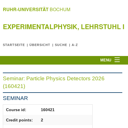
RUHR-UNIVERSITÄT
BOCHUM
EXPERIMENTALPHYSIK, LEHRSTUHL I
STARTSEITE
ÜBERSICHT
SUCHE
A-Z
MENU
Home page
Experimentalphysik I
Seminar: Particle Physics Detectors 2026
Research
(160421)
Teaching
SEMINAR
Miscellaneous
Course id:
160421
Privacy Notice
Impressum
Credit points:
2