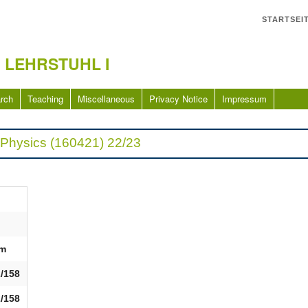
STARTSEI
 LEHRSTUHL I
rch
Teaching
Miscellaneous
Privacy Notice
Impressum
e Physics (160421) 22/23
m
/158
/158