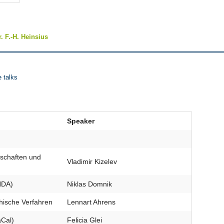
r. F.-H. Heinsius
e talks
Speaker
enschaften und
Vladimir Kizelev
NDA)
Niklas Domnik
ische Verfahren
Lennart Ahrens
aCal)
Felicia Glei