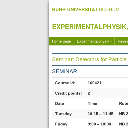
RUHR-UNIVERSITÄT
BOCHUM
EXPERIMENTALPHYSIK,
Home page
Experimentalphysik I
Resea
Seminar: Detectors for Particl
SEMINAR
Course id:
160421
Credit points:
2
Date
Time
Roo
Tuesday
10:15 – 11:45
NB 2
Friday
9:00 – 10:30
NB 2