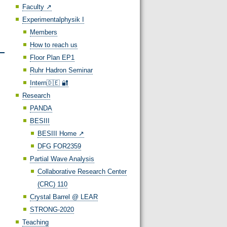
Faculty ↗️
Experimentalphysik I
Members
How to reach us
Floor Plan EP1
Ruhr Hadron Seminar
Intern🇩🇪 🔐
Research
PANDA
BESIII
BESIII Home ↗️
DFG FOR2359
Partial Wave Analysis
Collaborative Research Center
(CRC) 110
Crystal Barrel @ LEAR
STRONG-2020
Teaching