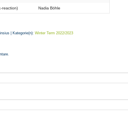
-reaction)
Nadia Böhle
insius | Kategorie(n):
Winter Term 2022/2023
ntare.