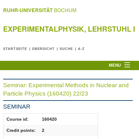
RUHR-UNIVERSITÄT
BOCHUM
EXPERIMENTALPHYSIK, LEHRSTUHL I
STARTSEITE
ÜBERSICHT
SUCHE
A-Z
MENU
Home page
Experimentalphysik I
Seminar: Experimental Methods in Nuclear and
Research
Particle Physics (160420) 22/23
Teaching
SEMINAR
Miscellaneous
Course id:
160420
Privacy Notice
Impressum
Credit points:
2