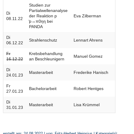
Studien zur
Partialwellenanalyse
Di
der Reaktion p
Eva Zilberman
08.11.22
̄p→π0ηη bei
PANDA
Di
Strahlenschutz
Lennart Ahrens
06.12.22
Fr
Krebsbehandlung
Manuel Gomez
16.12.22
an Beschleunigern
Di
Masterarbeit
Frederike Hanisch
24.01.23
Fr
Bachelorarbeit
Robert Hentges
27.01.23
Di
Masterarbeit
Lisa Krümmel
31.01.23
erstellt am: 24.08.2022 | von: Fritz-Herbert Heinsius | Kategorie(n):